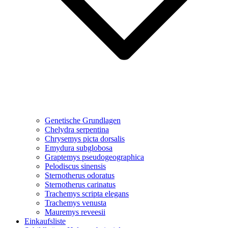
Genetische Grundlagen
Chelydra serpentina
Chrysemys picta dorsalis
Emydura subglobosa
Graptemys pseudogeographica
Pelodiscus sinensis
Sternotherus odoratus
Sternotherus carinatus
Trachemys scripta elegans
Trachemys venusta
Mauremys reveesii
Einkaufsliste