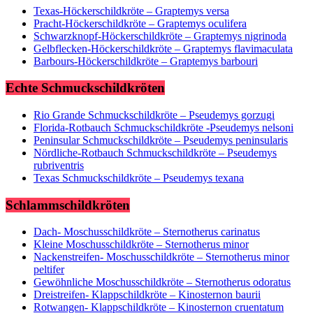
Texas-Höckerschildkröte – Graptemys versa
Pracht-Höckerschildkröte – Graptemys oculifera
Schwarzknopf-Höckerschildkröte – Graptemys nigrinoda
Gelbflecken-Höckerschildkröte – Graptemys flavimaculata
Barbours-Höckerschildkröte – Graptemys barbouri
Echte Schmuckschildkröten
Rio Grande Schmuckschildkröte – Pseudemys gorzugi
Florida-Rotbauch Schmuckschildkröte -Pseudemys nelsoni
Peninsular Schmuckschildkröte – Pseudemys peninsularis
Nördliche-Rotbauch Schmuckschildkröte – Pseudemys
rubriventris
Texas Schmuckschildkröte – Pseudemys texana
Schlammschildkröten
Dach- Moschusschildkröte – Sternotherus carinatus
Kleine Moschusschildkröte – Sternotherus minor
Nackenstreifen- Moschusschildkröte – Sternotherus minor
peltifer
Gewöhnliche Moschusschildkröte – Sternotherus odoratus
Dreistreifen- Klappschildkröte – Kinosternon baurii
Rotwangen- Klappschildkröte – Kinosternon cruentatum