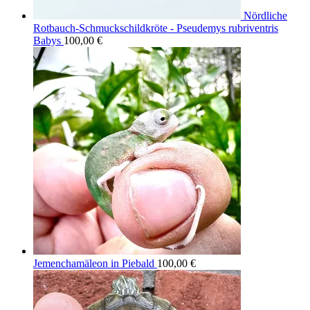
Nördliche
Rotbauch-Schmuckschildkröte - Pseudemys rubriventris
Babys
100,00
€
Jemenchamäleon in Piebald
100,00
€