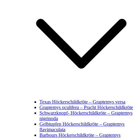
Texas Höckerschildkröte – Graptemys versa
Graptemys oculifera – Pracht Höckerschildkröte
Schwarzknopf- Höckerschildkröte – Graptemys
nigrinoda
Gelbtupfen Höckerschildkröte – Graptemys
flavimaculata
Barbours Höckerschildkröte – Graptemys