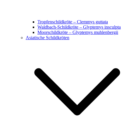
Tropfenschildkröte – Clemmys guttata
Waldbach-Schildkröte – Glyptemys insculpta
Moorschildkröte – Glyptemys muhlenbergii
Asiatische Schildkröten