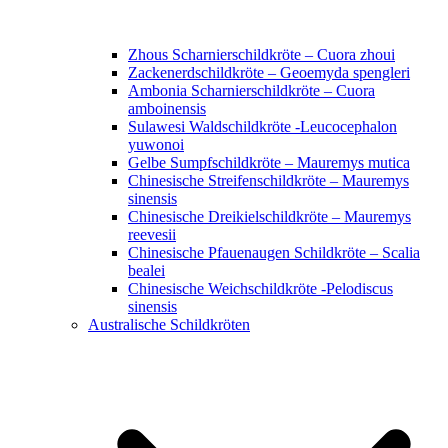
Zhous Scharnierschildkröte – Cuora zhoui
Zackenerdschildkröte – Geoemyda spengleri
Ambonia Scharnierschildkröte – Cuora
amboinensis
Sulawesi Waldschildkröte -Leucocephalon
yuwonoi
Gelbe Sumpfschildkröte – Mauremys mutica
Chinesische Streifenschildkröte – Mauremys
sinensis
Chinesische Dreikielschildkröte – Mauremys
reevesii
Chinesische Pfauenaugen Schildkröte – Scalia
bealei
Chinesische Weichschildkröte -Pelodiscus
sinensis
Australische Schildkröten