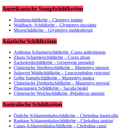
Amerikanische Sumpfschildkröten
Tropfenschildkröte – Clemmys guttata
Waldbach- Schildkröte – Glyptemys insculpta
Moorschildkröte – Glyptemys muhlenbergii
Asiatische Schildkröten
Amboina Scharnierschildkröte -Cuora amboinensis
Zhous Scharnierschildkröte – Cuora zhoui
Zackenerdschildkröte – Geoemyda spengleri
Chinesische Streifenschildkröte – Mauremys sinensis
Sulawesi Waldschildkröte – Leucocephalon yuwonoi
Gelbe Sumpfschildkröte – Mauremys mutica
Chinesische Dreikielschildkröte – Mauremys reevesii
Pfauenaugen Schildkröte – Sacalia bealei
Chinesische Weichschildkröte -Pelodiscus sinensis
Australische Schildkröten
Östliche Schlangenhalsschildkröte – Chelodina longicollis
Ranking Schlangenhalsschildkröte – Chelodina rankini
Canns-Schlangenhalsschildkröte – Chelodina canni