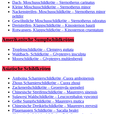
Dach- Moschusschildkröte – Sternotherus carinatus
Kleine Moschusschildkröte – Sternotherus minor
Nackenstreifen- Moschusschildkröte – Sternotherus minor
peltifer
Gewöhnliche Moschusschildkröte – Sternotherus odoratus
Dreistreifen- Klappschildkröte – Kinosternon baurii
Rotwangen- Klappschildkröte – Kinosternon cruentatum
Amerikanische Sumpfschildkröten
Tropfenschildkröte – Clemmys guttata
Waldbach- Schildkröte – Glyptemys insculpta
Moorschildkröte – Glyptemys muhlenbergii
Asiatische Schildkröten
Amboina Scharnierschildkröte -Cuora amboinensis
Zhous Scharnierschildkröte – Cuora zhoui
Zackenerdschildkröte – Geoemyda spengleri
Chinesische Streifenschildkröte – Mauremys sinensis
Sulawesi Waldschildkröte – Leucocephalon yuwonoi
Gelbe Sumpfschildkröte – Mauremys mutica
Chinesische Dreikielschildkröte – Mauremys reevesii
Pfauenaugen Schildkröte – Sacalia bealei