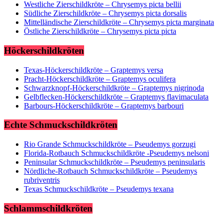
Westliche Zierschildkröte – Chrysemys picta bellii
Südliche Zierschildkröte – Chrysemys picta dorsalis
Mittelländische Zierschildkröte – Chrysemys picta marginata
Östliche Zierschildkröte – Chrysemys picta picta
Höckerschildkröten
Texas-Höckerschildkröte – Graptemys versa
Pracht-Höckerschildkröte – Graptemys oculifera
Schwarzknopf-Höckerschildkröte – Graptemys nigrinoda
Gelbflecken-Höckerschildkröte – Graptemys flavimaculata
Barbours-Höckerschildkröte – Graptemys barbouri
Echte Schmuckschildkröten
Rio Grande Schmuckschildkröte – Pseudemys gorzugi
Florida-Rotbauch Schmuckschildkröte -Pseudemys nelsoni
Peninsular Schmuckschildkröte – Pseudemys peninsularis
Nördliche-Rotbauch Schmuckschildkröte – Pseudemys
rubriventris
Texas Schmuckschildkröte – Pseudemys texana
Schlammschildkröten