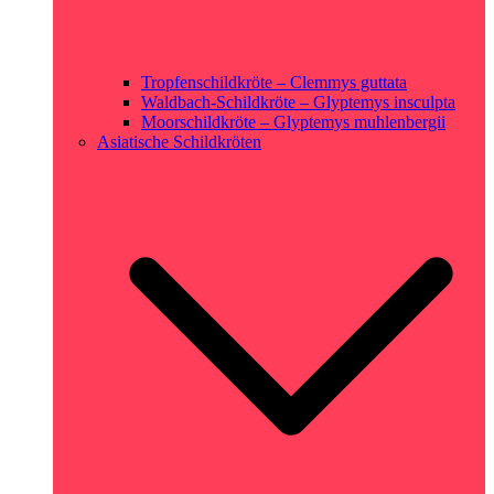
Tropfenschildkröte – Clemmys guttata
Waldbach-Schildkröte – Glyptemys insculpta
Moorschildkröte – Glyptemys muhlenbergii
Asiatische Schildkröten