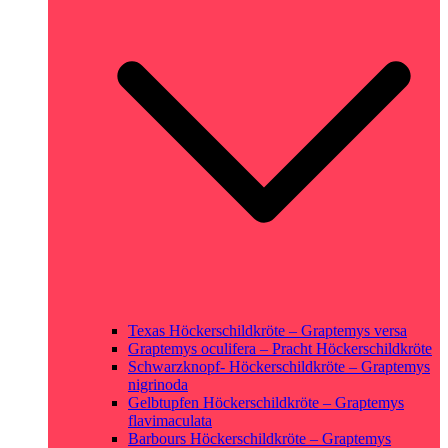
Texas Höckerschildkröte – Graptemys versa
Graptemys oculifera – Pracht Höckerschildkröte
Schwarzknopf- Höckerschildkröte – Graptemys
nigrinoda
Gelbtupfen Höckerschildkröte – Graptemys
flavimaculata
Barbours Höckerschildkröte – Graptemys