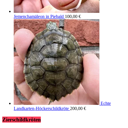
Jemenchamäleon in Piebald
100,00
€
Echte
Landkarten-Höckerschildkröte
200,00
€
Zierschildkröten