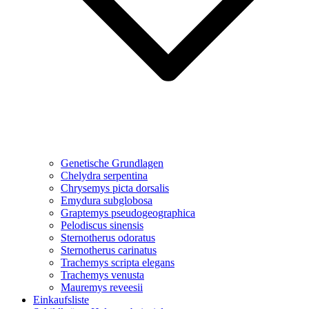
Genetische Grundlagen
Chelydra serpentina
Chrysemys picta dorsalis
Emydura subglobosa
Graptemys pseudogeographica
Pelodiscus sinensis
Sternotherus odoratus
Sternotherus carinatus
Trachemys scripta elegans
Trachemys venusta
Mauremys reveesii
Einkaufsliste