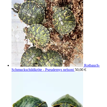
war:
ist:
40,00 €
20,00 €.
Rotbauch-
Schmuckschildkröte - Pseudemys nelsoni
50,00
€