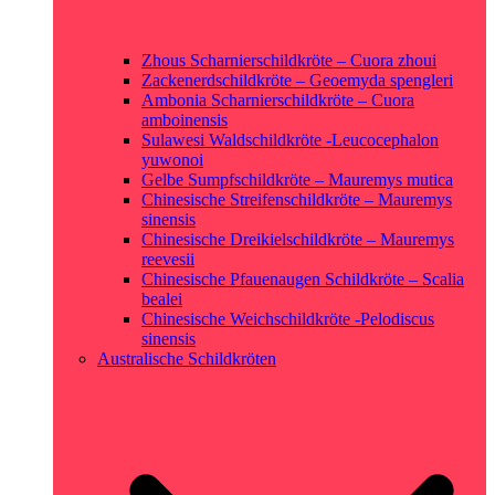
Zhous Scharnierschildkröte – Cuora zhoui
Zackenerdschildkröte – Geoemyda spengleri
Ambonia Scharnierschildkröte – Cuora
amboinensis
Sulawesi Waldschildkröte -Leucocephalon
yuwonoi
Gelbe Sumpfschildkröte – Mauremys mutica
Chinesische Streifenschildkröte – Mauremys
sinensis
Chinesische Dreikielschildkröte – Mauremys
reevesii
Chinesische Pfauenaugen Schildkröte – Scalia
bealei
Chinesische Weichschildkröte -Pelodiscus
sinensis
Australische Schildkröten