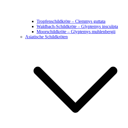
Tropfenschildkröte – Clemmys guttata
Waldbach-Schildkröte – Glyptemys insculpta
Moorschildkröte – Glyptemys muhlenbergii
Asiatische Schildkröten