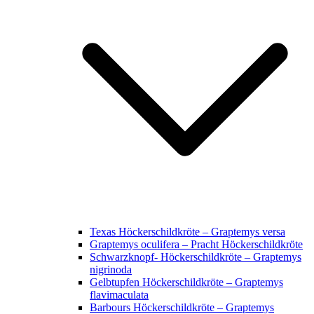
Texas Höckerschildkröte – Graptemys versa
Graptemys oculifera – Pracht Höckerschildkröte
Schwarzknopf- Höckerschildkröte – Graptemys
nigrinoda
Gelbtupfen Höckerschildkröte – Graptemys
flavimaculata
Barbours Höckerschildkröte – Graptemys