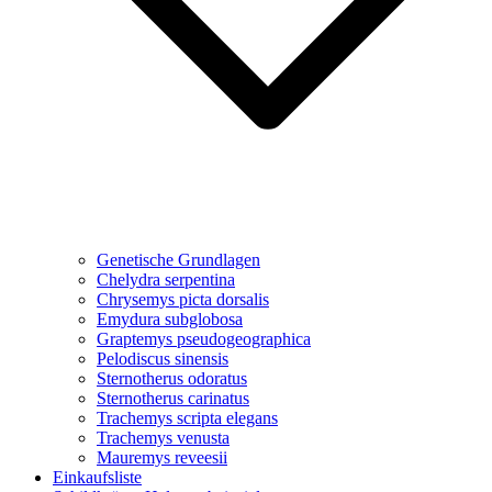
Genetische Grundlagen
Chelydra serpentina
Chrysemys picta dorsalis
Emydura subglobosa
Graptemys pseudogeographica
Pelodiscus sinensis
Sternotherus odoratus
Sternotherus carinatus
Trachemys scripta elegans
Trachemys venusta
Mauremys reveesii
Einkaufsliste