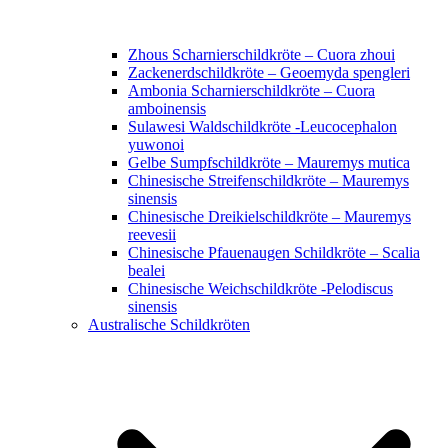
Zhous Scharnierschildkröte – Cuora zhoui
Zackenerdschildkröte – Geoemyda spengleri
Ambonia Scharnierschildkröte – Cuora
amboinensis
Sulawesi Waldschildkröte -Leucocephalon
yuwonoi
Gelbe Sumpfschildkröte – Mauremys mutica
Chinesische Streifenschildkröte – Mauremys
sinensis
Chinesische Dreikielschildkröte – Mauremys
reevesii
Chinesische Pfauenaugen Schildkröte – Scalia
bealei
Chinesische Weichschildkröte -Pelodiscus
sinensis
Australische Schildkröten