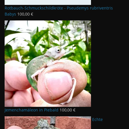
Rotbauch-Schmuckschildkröte - Pseudemys rubriventris
Babys
100,00
€
Jemenchamäleon in Piebald
100,00
€
Echte