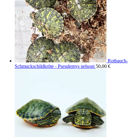
Rotbauch-
Schmuckschildkröte - Pseudemys nelsoni
50,00
€