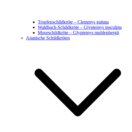
Tropfenschildkröte – Clemmys guttata
Waldbach-Schildkröte – Glyptemys insculpta
Moorschildkröte – Glyptemys muhlenbergii
Asiatische Schildkröten