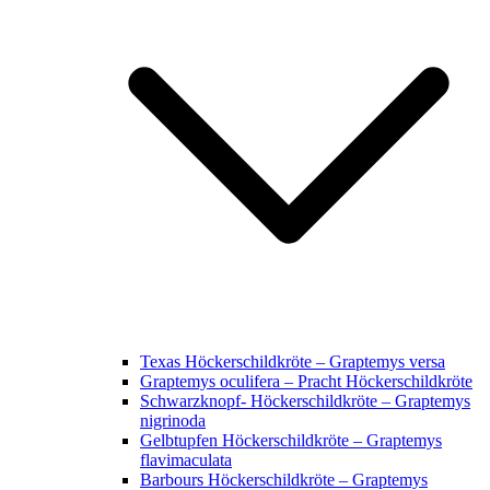
Texas Höckerschildkröte – Graptemys versa
Graptemys oculifera – Pracht Höckerschildkröte
Schwarzknopf- Höckerschildkröte – Graptemys
nigrinoda
Gelbtupfen Höckerschildkröte – Graptemys
flavimaculata
Barbours Höckerschildkröte – Graptemys