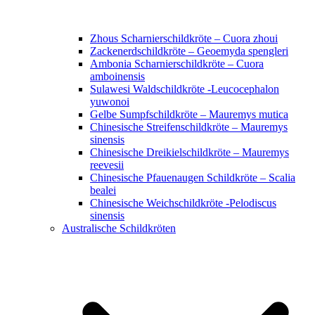
Zhous Scharnierschildkröte – Cuora zhoui
Zackenerdschildkröte – Geoemyda spengleri
Ambonia Scharnierschildkröte – Cuora
amboinensis
Sulawesi Waldschildkröte -Leucocephalon
yuwonoi
Gelbe Sumpfschildkröte – Mauremys mutica
Chinesische Streifenschildkröte – Mauremys
sinensis
Chinesische Dreikielschildkröte – Mauremys
reevesii
Chinesische Pfauenaugen Schildkröte – Scalia
bealei
Chinesische Weichschildkröte -Pelodiscus
sinensis
Australische Schildkröten