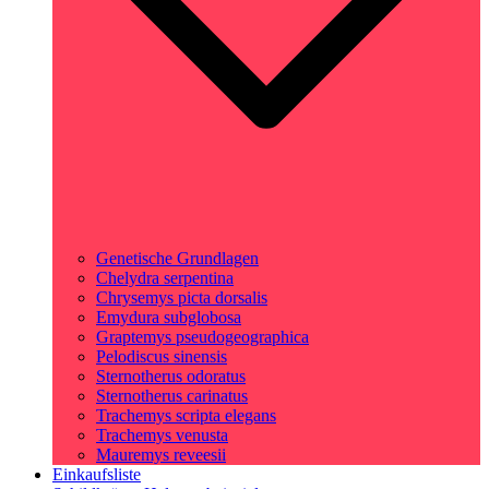
Genetische Grundlagen
Chelydra serpentina
Chrysemys picta dorsalis
Emydura subglobosa
Graptemys pseudogeographica
Pelodiscus sinensis
Sternotherus odoratus
Sternotherus carinatus
Trachemys scripta elegans
Trachemys venusta
Mauremys reveesii
Einkaufsliste