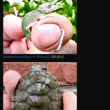
Jemenchamäleon in Piebald
100,00
€