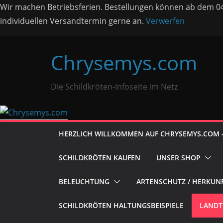
Wir machen Betriebsferien. Bestellungen können ab dem 04.
individuellen Versandtermin gerne an.
Verwerfen
Zum
Chrysemys.com
Inhalt
springen
Die Schildkröten-Infoseite im Netz
HERZLICH WILLKOMMEN AUF CHRYSEMYS.COM – 
SCHILDKRÖTEN KAUFEN
UNSER SHOP
BELEUCHTUNG
ARTENSCHUTZ / HERKUN
SCHILDKRÖTEN HALTUNGSBEISPIELE
LANDT