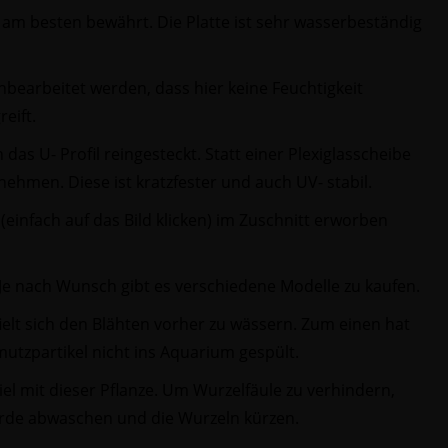
 am besten bewährt. Die Platte ist sehr wasserbeständig
chbearbeitet werden, dass hier keine Feuchtigkeit
eift.
 das U- Profil reingesteckt. Statt einer Plexiglasscheibe
ehmen. Diese ist kratzfester und auch UV- stabil.
(einfach auf das Bild klicken) im Zuschnitt erworben
Je nach Wunsch gibt es verschiedene Modelle zu kaufen.
fielt sich den Blähten vorher zu wässern. Zum einen hat
utzpartikel nicht ins Aquarium gespült.
l mit dieser Pflanze. Um Wurzelfäule zu verhindern,
 erde abwaschen und die Wurzeln kürzen.