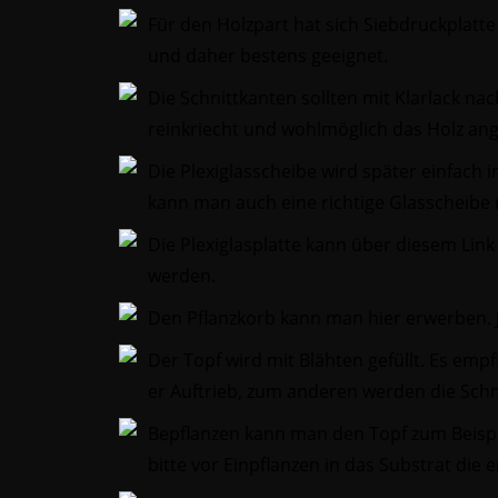
Für den Holzpart hat sich Siebdruckplatte
und daher bestens geeignet.
Die Schnittkanten sollten mit Klarlack na
reinkriecht und wohlmöglich das Holz angr
Die Plexiglasscheibe wird später einfach in
kann man auch eine richtige Glasscheibe n
Die Plexiglasplatte kann über diesem Link 
werden.
Den Pflanzkorb kann man hier erwerben. 
Der Topf wird mit Blähten gefüllt. Es emp
er Auftrieb, zum anderen werden die Schm
Bepflanzen kann man den Topf zum Beispie
bitte vor Einpflanzen in das Substrat die