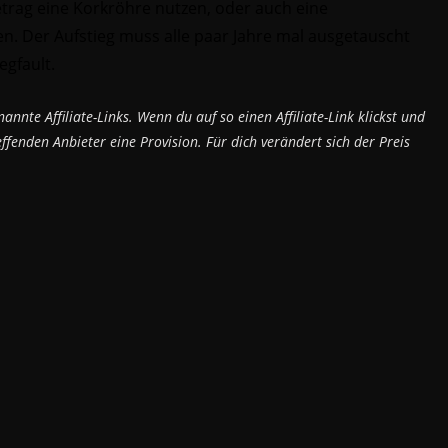
trag eine Korkröhre nutzen, oder auch eine
n. Der Aufstieg muss alle paar Jahre mal ausgetauscht
egfault.
nnte Affiliate-Links. Wenn du auf so einen Affiliate-Link klickst und
fenden Anbieter eine Provision. Für dich verändert sich der Preis