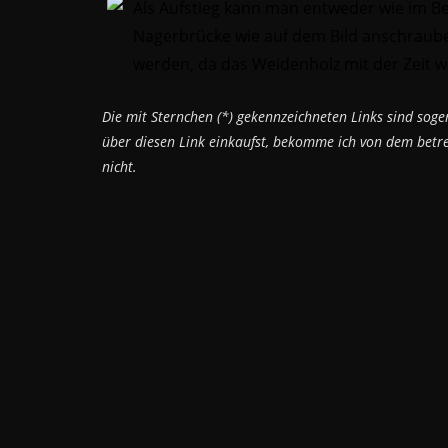
Als Aufstieg kann man entweder wie im Be
Nagerbrücke wie auf dem Bild anschraube
werden, da das Weidenholz mit der Zeit w
Die mit Sternchen (*) gekennzeichneten Links sind sogena
über diesen Link einkaufst, bekomme ich von dem betref
nicht.