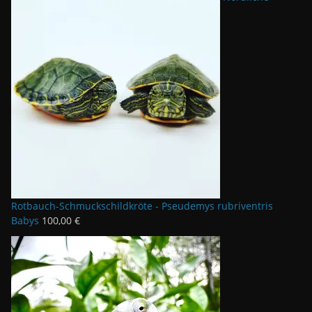
s
2
w
0
a
,
r
0
:
0
4
0
€
,
.
0
0
€
Rotbauch-Schmuckschildkröte - Pseudemys rubriventris
Babys
100,00
€