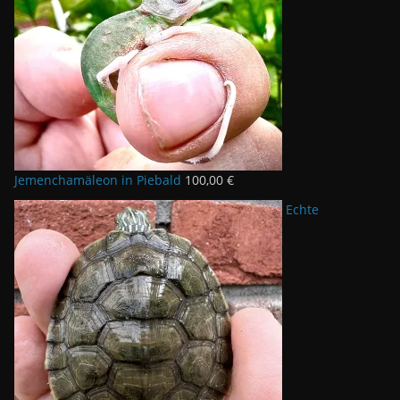
Jemenchamäleon in Piebald
100,00
€
Echte