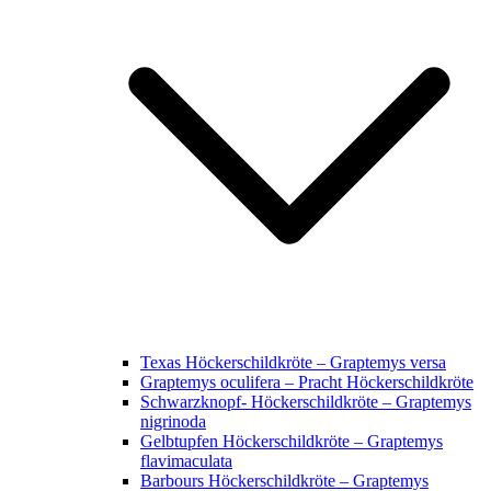
Texas Höckerschildkröte – Graptemys versa
Graptemys oculifera – Pracht Höckerschildkröte
Schwarzknopf- Höckerschildkröte – Graptemys
nigrinoda
Gelbtupfen Höckerschildkröte – Graptemys
flavimaculata
Barbours Höckerschildkröte – Graptemys