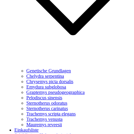
Genetische Grundlagen
Chelydra serpentina
Chrysemys picta dorsalis
Emydura subglobosa
Graptemys pseudogeographica
Pelodiscus sinensis
Sternotherus odoratus
Sternotherus carinatus
Trachemys scripta elegans
Trachemys venusta
Mauremys reveesii
Einkaufsliste