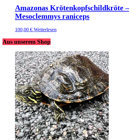
Amazonas Krötenkopfschildkröte –
Mesoclemmys raniceps
100,00
€
Weiterlesen
Aus unserem Shop