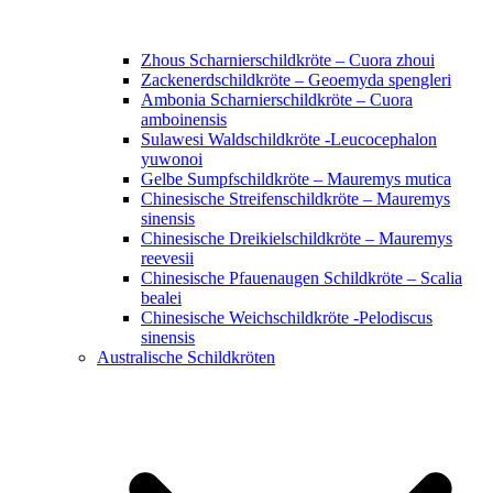
Zhous Scharnierschildkröte – Cuora zhoui
Zackenerdschildkröte – Geoemyda spengleri
Ambonia Scharnierschildkröte – Cuora
amboinensis
Sulawesi Waldschildkröte -Leucocephalon
yuwonoi
Gelbe Sumpfschildkröte – Mauremys mutica
Chinesische Streifenschildkröte – Mauremys
sinensis
Chinesische Dreikielschildkröte – Mauremys
reevesii
Chinesische Pfauenaugen Schildkröte – Scalia
bealei
Chinesische Weichschildkröte -Pelodiscus
sinensis
Australische Schildkröten