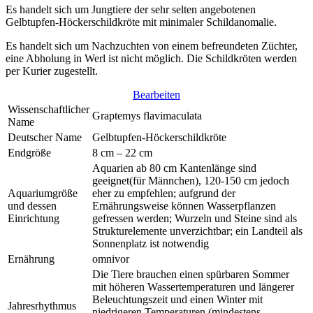
Es handelt sich um Jungtiere der sehr selten angebotenen
Gelbtupfen-Höckerschildkröte mit minimaler Schildanomalie.
Es handelt sich um Nachzuchten von einem befreundeten Züchter,
eine Abholung in Werl ist nicht möglich. Die Schildkröten werden
per Kurier zugestellt.
Bearbeiten
Wissenschaftlicher
Graptemys flavimaculata
Name
Deutscher Name
Gelbtupfen-Höckerschildkröte
Endgröße
8 cm – 22 cm
Aquarien ab 80 cm Kantenlänge sind
geeignet(für Männchen), 120-150 cm jedoch
Aquariumgröße
eher zu empfehlen; aufgrund der
und dessen
Ernährungsweise können Wasserpflanzen
Einrichtung
gefressen werden; Wurzeln und Steine sind als
Strukturelemente unverzichtbar; ein Landteil als
Sonnenplatz ist notwendig
Ernährung
omnivor
Die Tiere brauchen einen spürbaren Sommer
mit höheren Wassertemperaturen und längerer
Beleuchtungszeit und einen Winter mit
Jahresrhythmus
niedrigeren Temperaturen (mindestens