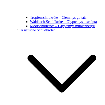
Tropfenschildkröte – Clemmys guttata
Waldbach-Schildkröte – Glyptemys insculpta
Moorschildkröte – Glyptemys muhlenbergii
Asiatische Schildkröten