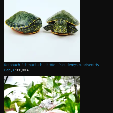
a
,
r
0
:
0
4
0
€
,
.
0
0
€
Rotbauch-Schmuckschildkröte - Pseudemys rubriventris
Babys
100,00
€