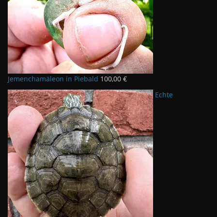
Jemenchamäleon in Piebald
100,00
€
Echte